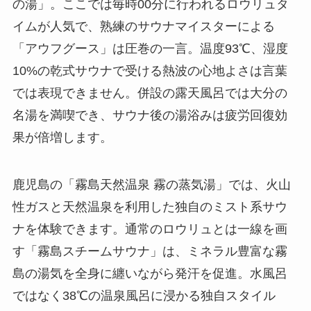
の湯」。ここでは毎時00分に行われるロウリュタ
イムが人気で、熟練のサウナマイスターによる
「アウフグース」は圧巻の一言。温度93℃、湿度
10%の乾式サウナで受ける熱波の心地よさは言葉
では表現できません。併設の露天風呂では大分の
名湯を満喫でき、サウナ後の湯浴みは疲労回復効
果が倍増します。
鹿児島の「霧島天然温泉 霧の蒸気湯」では、火山
性ガスと天然温泉を利用した独自のミスト系サウ
ナを体験できます。通常のロウリュとは一線を画
す「霧島スチームサウナ」は、ミネラル豊富な霧
島の湯気を全身に纏いながら発汗を促進。水風呂
ではなく38℃の温泉風呂に浸かる独自スタイル