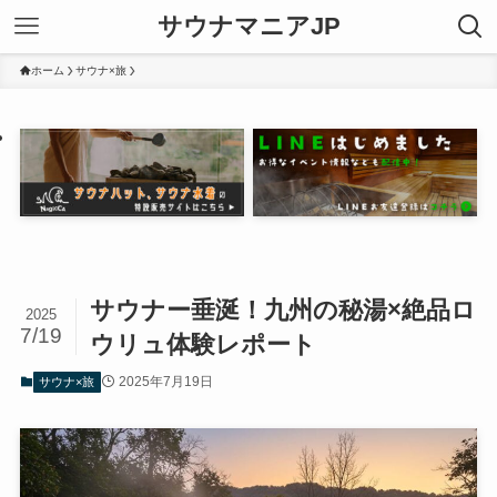
サウナマニアJP
ホーム
サウナ×旅
サウナー垂涎！九州の秘湯×絶品ロ
2025
7/19
ウリュ体験レポート
2025年7月19日
サウナ×旅