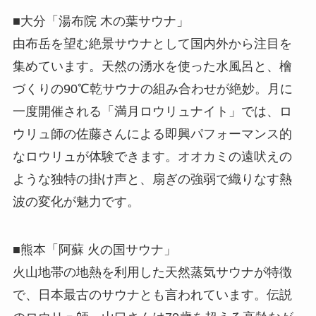
■大分「湯布院 木の葉サウナ」
由布岳を望む絶景サウナとして国内外から注目を
集めています。天然の湧水を使った水風呂と、檜
づくりの90℃乾サウナの組み合わせが絶妙。月に
一度開催される「満月ロウリュナイト」では、ロ
ウリュ師の佐藤さんによる即興パフォーマンス的
なロウリュが体験できます。オオカミの遠吠えの
ような独特の掛け声と、扇ぎの強弱で織りなす熱
波の変化が魅力です。
■熊本「阿蘇 火の国サウナ」
火山地帯の地熱を利用した天然蒸気サウナが特徴
で、日本最古のサウナとも言われています。伝説