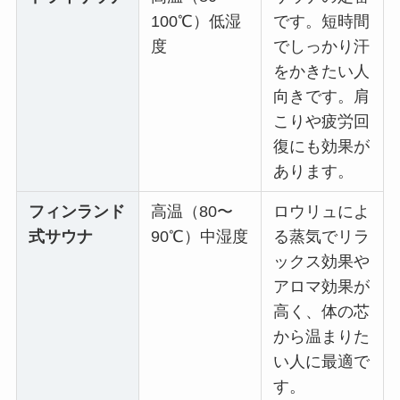
100℃）低湿
です。短時間
度
でしっかり汗
をかきたい人
向きです。肩
こりや疲労回
復にも効果が
あります。
フィンランド
高温（80〜
ロウリュによ
式サウナ
90℃）中湿度
る蒸気でリラ
ックス効果や
アロマ効果が
高く、体の芯
から温まりた
い人に最適で
す。