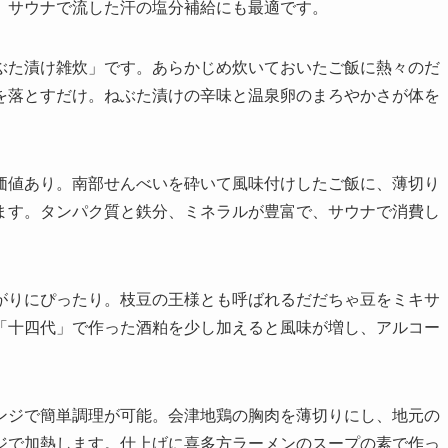
。サウナで流した汗の塩分補給にも最適です。
ぶた漬け雑炊」です。あらかじめ炊いておいたご飯に熱々のだ
を落とすだけ。ねぶた漬けの辛味と温泉卵のまろやかさが体を
価値あり。南部せんべいを砕いて風味付けしたご飯に、薄切り
ます。タンパク質と鉄分、ミネラルが豊富で、サウナで消費し
がりにぴったり。枝豆の王様とも呼ばれるだだちゃ豆をミキサ
「十四代」で作った酒粕を少し加えると風味が増し、アルコー
ンジで簡単調理が可能。会津地鶏の胸肉を薄切りにし、地元の
ジで加熱します。仕上げに喜多方ラーメンのスープの素で作っ