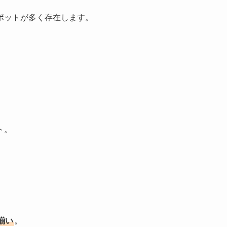
ポットが多く存在します。
ト。
。
揃い
。