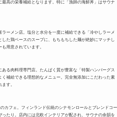
に最高の栄養補給となります。特に「漁師の海鮮丼」はサウナ
派ラーメン店。塩分と水分を一度に補給できる「冷やしラーメ
とした鶏ベースのスープに、もちもちした麺が絶妙にマッチし
ーも用意されています。
にある肉料理専門店。たんぱく質が豊富な「特製ハンバーグス
よく補給できる理想的なメニュー。完全無添加にこだわった素
れます。
分のカフェ。フィンランド伝統のシナモンロールとブレンドコ
ぴったり。店内には北欧インテリアが配され、サウナの余韻を