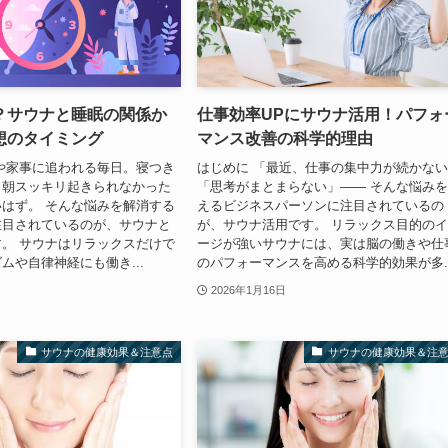
？サウナと睡眠の関係か
仕事効率UPにサウナ活用！パフォ
想のタイミング
マンス改善の科学的理由
や家事に追われる毎日。寝つき
はじめに 「最近、仕事の集中力が続かな
、朝スッキリ起きられなかった
「思考がまとまらない」―― そんな悩み
はず。 そんな悩みを解消する
えるビジネスパーソンに注目されているの
注目されているのが、サウナと
が、サウナ活用です。 リラックス目的の
。 サウナはリラックスだけで
ージが強いサウナには、実は脳の働きや仕
ムや自律神経にも働き...
のパフォーマンスを高める科学的効果が多..
2026年1月16日
サウナの健康効果＆注意点
サウナの健康効果＆注