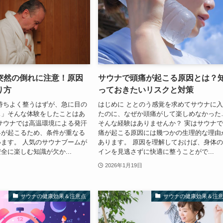
突然の倒れに注意！原因
サウナで頭痛が起こる原因とは？
り方
っておきたいリスクと対策
持ちよく整うはずが、急に目の
はじめに ととのう感覚を求めてサウナに
…」そんな体験をしたことはあ
たのに、なぜか頭痛がして楽しめなかった
サウナでは高温環境による発汗
そんな経験はありませんか？ 実はサウナ
昇が起こるため、条件が重なる
痛が起こる原因には幾つかの生理的な理由
ます。 人気のサウナブームが
あります。 原因を理解しておけば、身体
全に楽しむ知識が欠か...
インを見逃さずに快適に整うことがで...
2026年1月19日
サウナの健康効果＆注意点
サウナの健康効果＆注