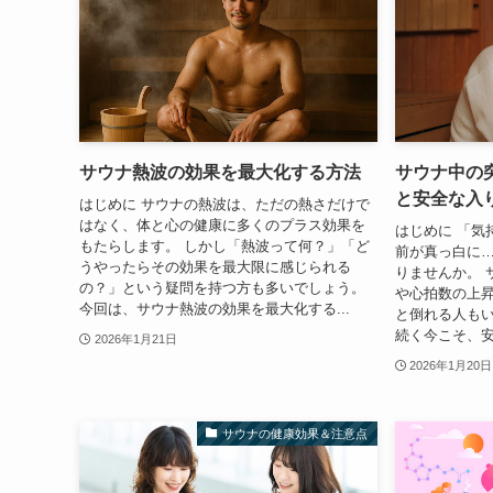
サウナ熱波の効果を最大化する方法
サウナ中の
と安全な入
はじめに サウナの熱波は、ただの熱さだけで
はなく、体と心の健康に多くのプラス効果を
はじめに 「気
もたらします。 しかし「熱波って何？」「ど
前が真っ白に
うやったらその効果を最大限に感じられる
りませんか。 
の？」という疑問を持つ方も多いでしょう。
や心拍数の上
今回は、サウナ熱波の効果を最大化する...
と倒れる人もい
続く今こそ、安
2026年1月21日
2026年1月20日
サウナの健康効果＆注意点