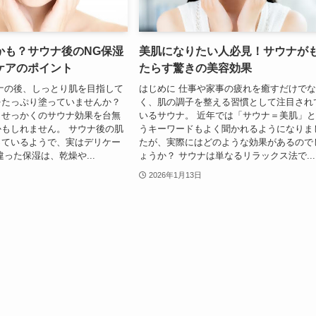
かも？サウナ後のNG保湿
美肌になりたい人必見！サウナが
ケアのポイント
たらす驚きの美容効果
ナの後、しっとり肌を目指して
はじめに 仕事や家事の疲れを癒すだけで
をたっぷり塗っていませんか？
く、肌の調子を整える習慣として注目され
、せっかくのサウナ効果を台無
いるサウナ。 近年では「サウナ＝美肌」
もしれません。 サウナ後の肌
うキーワードもよく聞かれるようになりま
っているようで、実はデリケー
たが、実際にはどのような効果があるので
違った保湿は、乾燥や...
ょうか？ サウナは単なるリラックス法で...
2026年1月13日