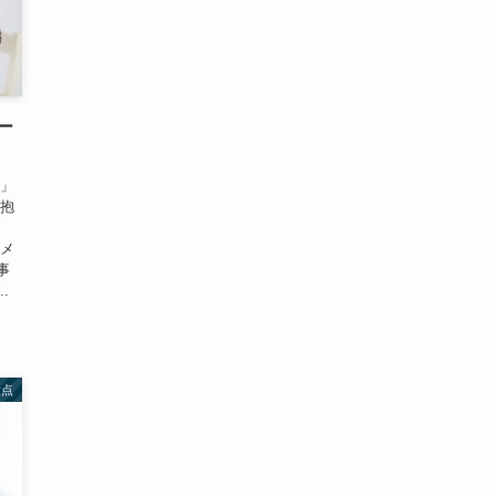
ー
い」
を抱
イメ
事
.
意点